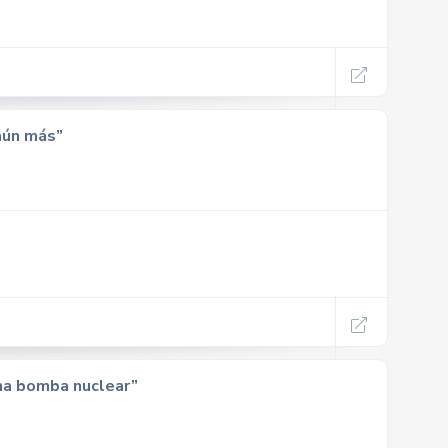
aún más”
una bomba nuclear”