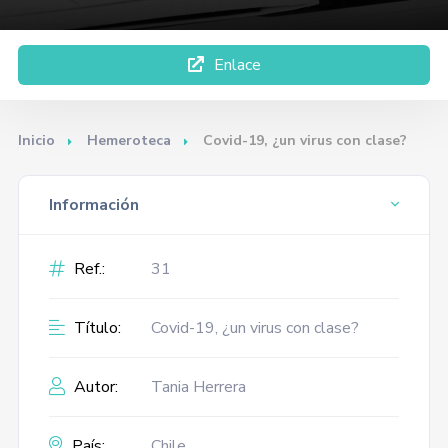
Enlace
Inicio
Hemeroteca
Covid-19, ¿un virus con clase?
Información
Ref.:
31
Título:
Covid-19, ¿un virus con clase?
Autor:
Tania Herrera
País:
Chile