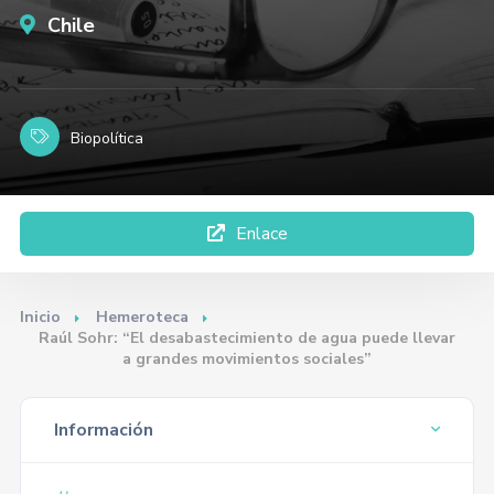
Chile
Biopolítica
Enlace
Inicio
Hemeroteca
Raúl Sohr: “El desabastecimiento de agua puede llevar
a grandes movimientos sociales”
Información