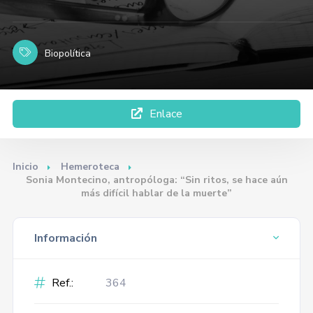
Biopolítica
Enlace
Inicio
Hemeroteca
Sonia Montecino, antropóloga: “Sin ritos, se hace aún
más difícil hablar de la muerte”
Información
Ref.:
364