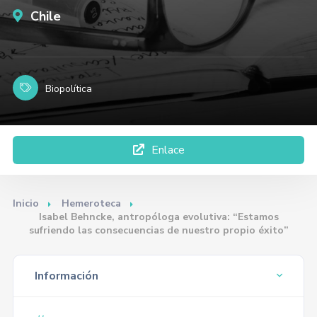
Chile
Biopolítica
Enlace
Inicio
Hemeroteca
Isabel Behncke, antropóloga evolutiva: “Estamos
sufriendo las consecuencias de nuestro propio éxito”
Información