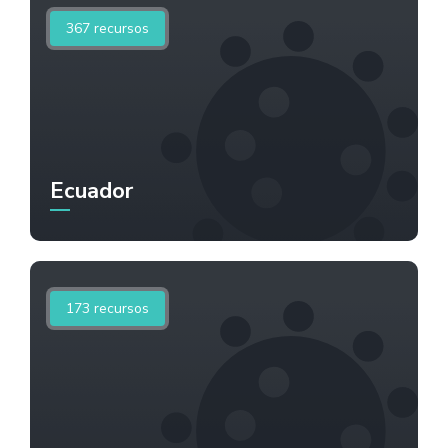
367
recursos
Ecuador
173
recursos