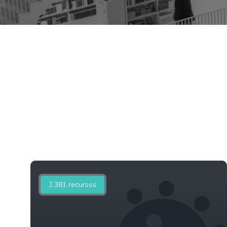
2.381
recursos