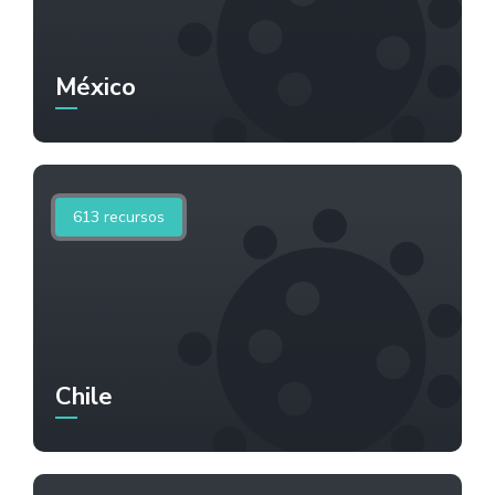
México
613
recursos
Chile