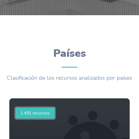
Países
Clasificación de los recursos analizados por países
1.491
recursos