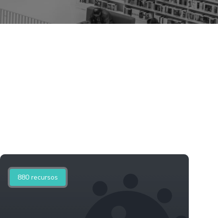
880
recursos