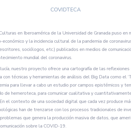
COVIDTECA
 y Culturas en Iberoamérica de la Universidad de Granada puso
nómico y la incidencia cultural de la pandemia de coronavirus» 
os, escritores, sociólogos, etc.) publicados en medios de comunicac
tecimiento mundial del coronavirus.
cía, nuestro proyecto ofrece una cartografía de las reflexiones 
ia con técnicas y herramientas de análisis del Big Data como el ‘
mia para llevar a cabo un estudio por campos epistémicos y temas:
 de hemeroteca, para comunicar cualitativa y cuantitativamente
. En el contexto de una sociedad digital que cada vez produce m
cnológicas han de trenzarse con los procesos tradicionales de i
 problemas que genera la producción masiva de datos, que amerit
 comunicación sobre la COVID-19.