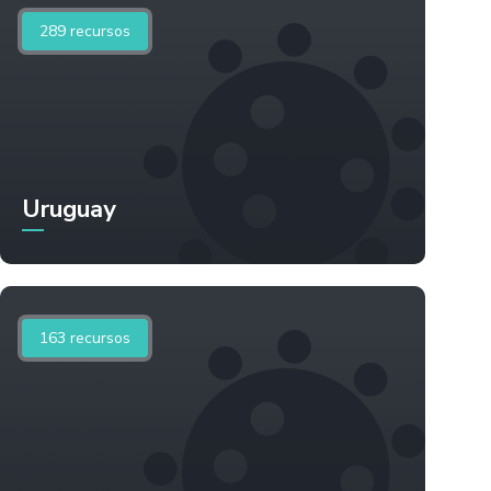
289
recursos
Uruguay
163
recursos