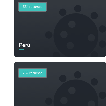
554
recursos
Perú
267
recursos