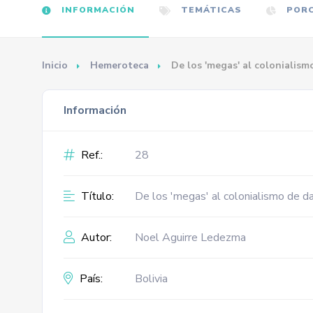
INFORMACIÓN
TEMÁTICAS
PORC
Inicio
Hemeroteca
De los 'megas' al colonialism
Información
Ref.:
28
Título:
De los 'megas' al colonialismo de d
Autor:
Noel Aguirre Ledezma
País:
Bolivia