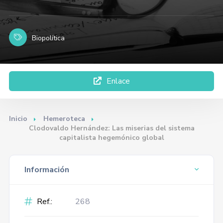
Biopolítica
Enlace
Inicio
Hemeroteca
Clodovaldo Hernández: Las miserias del sistema
capitalista hegemónico global
Información
Ref.:
268