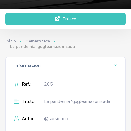
Enlace
Inicio
Hemeroteca
La pandemia 'gugleamazonizada
Información
Ref.:
265
Título:
La pandemia 'gugleamazonizada
Autor:
@sursiendo