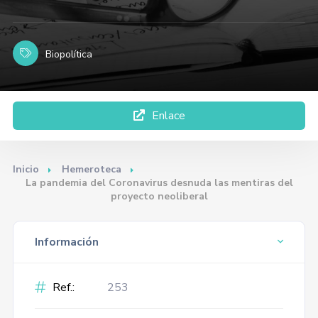
Biopolítica
Enlace
Inicio
Hemeroteca
La pandemia del Coronavirus desnuda las mentiras del
proyecto neoliberal
Información
Ref.:
253