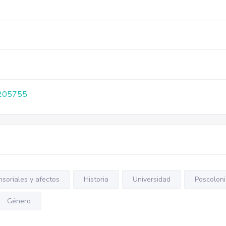
o/205755
nsoriales y afectos
Historia
Universidad
Poscoloni
Género