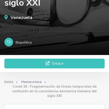
siglo XXI
Venezuela
Biopolítica
Enlace
Inicio
Hemeroteca
Covid 19 : Fragmentación de líneas temporales de
confusión en la consciencia-existencia humana del
siglo XXI