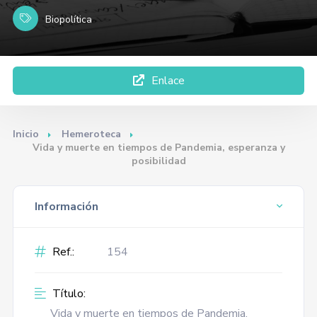
Biopolítica
Enlace
Inicio
Hemeroteca
Vida y muerte en tiempos de Pandemia, esperanza y
posibilidad
Información
Ref.:
154
Título:
Vida y muerte en tiempos de Pandemia,