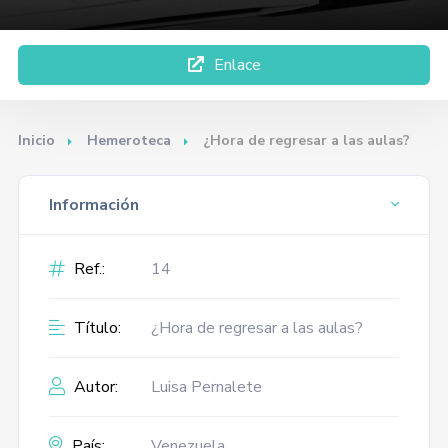
Enlace
Inicio
Hemeroteca
¿Hora de regresar a las aulas?
Información
Ref.:
14
Título:
¿Hora de regresar a las aulas?
Autor:
Luisa Pernalete
País:
Venezuela