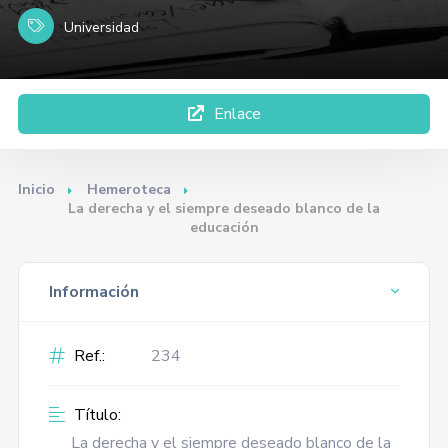
Universidad
Enlace
Inicio
Hemeroteca
La derecha y el siempre deseado blanco de la
educación
Información
Ref.:
234
Título:
La derecha y el siempre deseado blanco de la