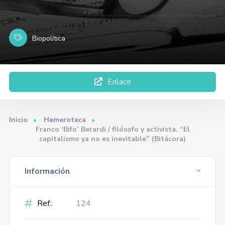
Biopolítica
Enlace
Inicio
Hemeroteca
Franco ‘Bifo’ Berardi / filósofo y activista. “El
capitalismo ya no es inevitable” (Bitácora)
Información
Ref.:
124