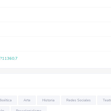
px?11360,7
Bioética
Arte
Historia
Redes Sociales
Teatr
ión
Poscolonialismo