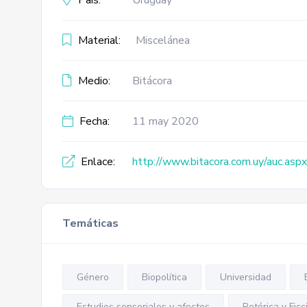
País:
Uruguay
Material:
Miscelánea
Medio:
Bitácora
Fecha:
11 may 2020
Enlace:
http://www.bitacora.com.uy/auc.as
Temáticas
Género
Biopolítica
Universidad
Estudios sensoriales y afectos
Retórica y Ficc