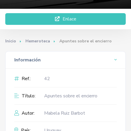
Enlace
Inicio
Hemeroteca
Apuntes sobre el encierro
Información
Ref.:
42
Título:
Apuntes sobre el encierro
Autor:
Mabela Ruiz Barbot
País:
Uruguay