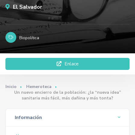
El Salvador
Biopolítica
Enlace
Inicio
Hemeroteca
Un nuevo encierro de la población: ¿la “nueva idea”
sanitaria más fácil, más dañina y más tonta?
Información