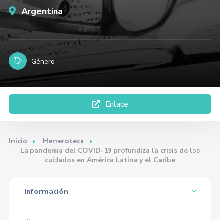
Argentina
Género
Enlace
Inicio
Hemeroteca
La pandemia del COVID-19 profundiza la crisis de los
cuidados en América Latina y el Caribe
Información