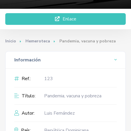
Enlace
Inicio
Hemeroteca
Pandemia, vacuna y pobreza
Información
Ref.:
123
Título:
Pandemia, vacuna y pobreza
Autor:
Luis Fernández
País:
República Dominicana