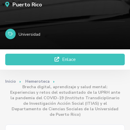
Puerto Rico
Universidad
Enlace
Inicio
Hemeroteca
Brecha digital, aprendizaje y salud mental:
Experiencias y retos del estudiantado de la UPRH ante
la pandemia del COVID-19 (Instituto Transdiciplinario
de Investigación Acción Social (ITIAS) y el
Departamento de Ciencias Sociales de la Universidad
de Puerto Rico)