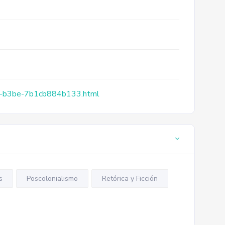
1ea-b3be-7b1cb884b133.html
s
Poscolonialismo
Retórica y Ficción