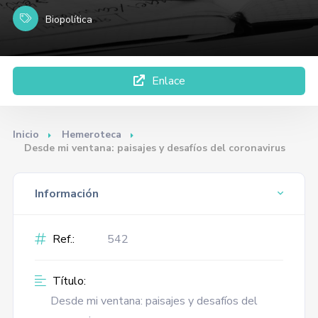
Biopolítica
Enlace
Inicio
Hemeroteca
Desde mi ventana: paisajes y desafíos del coronavirus
Información
Ref.:
542
Título:
Desde mi ventana: paisajes y desafíos del