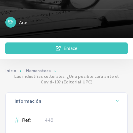
Arte
Enlace
Inicio
Hemeroteca
Las industrias culturales: ¿Una posible cura ante el
Covid-19? (Editorial UPC)
Información
Ref.:
449