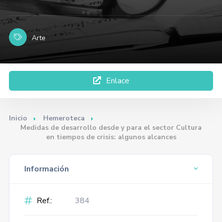
Arte
Enlace
Inicio
Hemeroteca
Medidas de desarrollo desde y para el sector Cultura
en tiempos de crisis: algunos alcances
Información
Ref.:
384