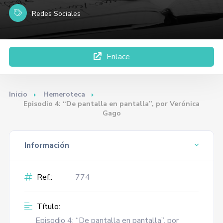
Redes Sociales
Enlace
Inicio
Hemeroteca
Episodio 4: “De pantalla en pantalla”, por Verónica
Gago
Información
Ref.:
774
Título:
Episodio 4: “De pantalla en pantalla”, por