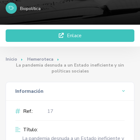
Biopolítica
Enlace
Inicio
Hemeroteca
La pandemia desnuda a un Estado ineficiente y sin
políticas sociales
Información
Ref.:
17
Título:
La pandemia desnuda a un Estado ineficiente y