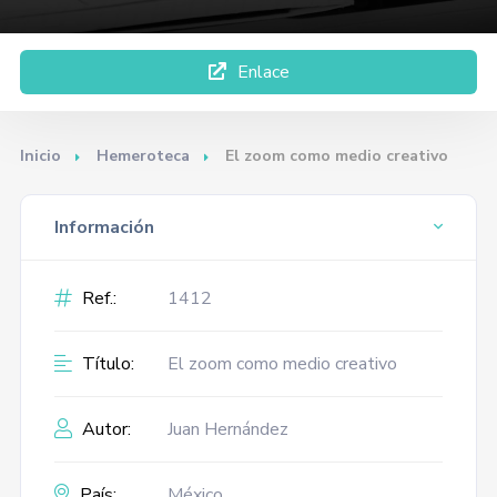
Enlace
Inicio
Hemeroteca
El zoom como medio creativo
Información
Ref.:
1412
Título:
El zoom como medio creativo
Autor:
Juan Hernández
País:
México