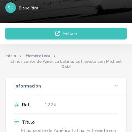
Biopolítica
Enlace
Inicio
Hemeroteca
El horizonte de América Latina. Entrevista con Michael
Reid
Información
Ref.:
1224
Título:
El horizonte de América Latina. Entrevista con