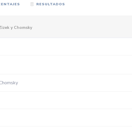
ENTAJES
RESULTADOS
 Zizek y Chomsky
y Chomsky