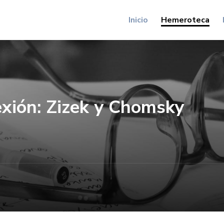
Inicio
Hemeroteca
exión: Zizek y Chomsky