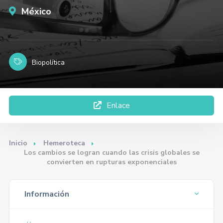
México
Biopolítica
Enlace
Inicio
Hemeroteca
Los cambios se logran cuando las crisis globales se
convierten en rupturas exponenciales
Información