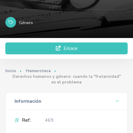
Género
Enlace
Inicio
Hemeroteca
Derechos humanos y género: cuando la "fraternidad"
es el problema
Información
Ref.:
469