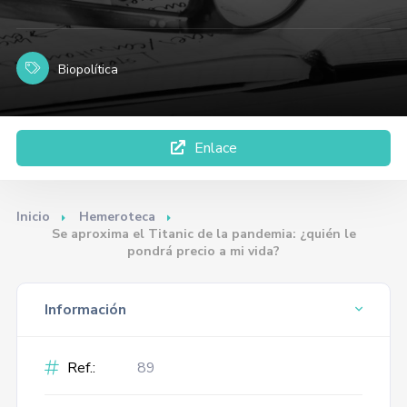
Biopolítica
Enlace
Inicio
Hemeroteca
Se aproxima el Titanic de la pandemia: ¿quién le
pondrá precio a mi vida?
Información
Ref.:
89