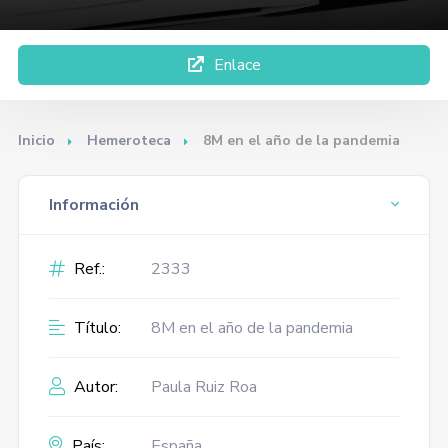
Enlace
Inicio
Hemeroteca
8M en el año de la pandemia
Información
Ref.:
2333
Título:
8M en el año de la pandemia
Autor:
Paula Ruiz Roa
País:
España