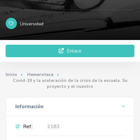
Universidad
Enlace
Inicio
Hemeroteca
Covid-19 y la aceleración de la crisis de la escuela. Su
proyecto y el nuestro
Información
Ref.:
2183