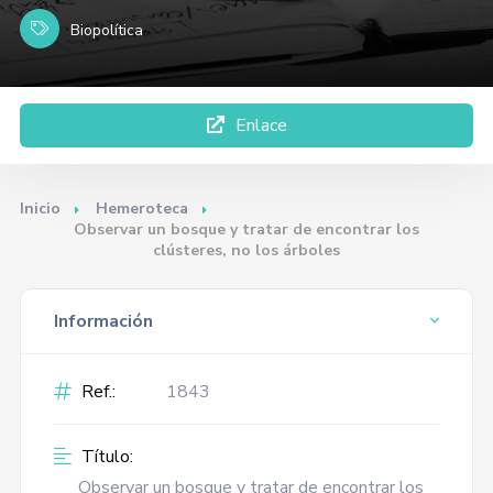
Biopolítica
Enlace
Inicio
Hemeroteca
Observar un bosque y tratar de encontrar los
clústeres, no los árboles
Información
Ref.:
1843
Título:
Observar un bosque y tratar de encontrar los