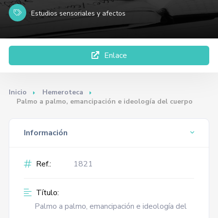
Estudios sensoriales y afectos
Enlace
Inicio
Hemeroteca
Palmo a palmo, emancipación e ideología del cuerpo
Información
Ref.:
1821
Título:
Palmo a palmo, emancipación e ideología del