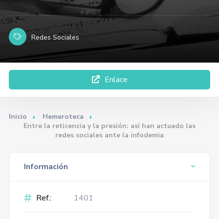
Redes Sociales
Enlace
Inicio
Hemeroteca
Entre la reticencia y la presión: así han actuado las
redes sociales ante la infodemia
Información
Ref.:
1401