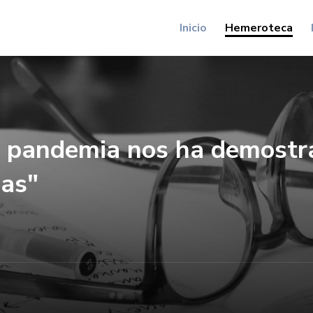
Inicio
Hemeroteca
a pandemia nos ha demost
sas"