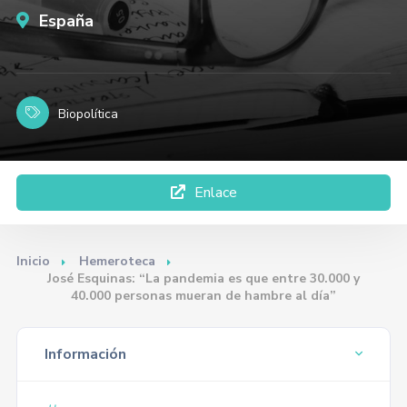
España
Biopolítica
Enlace
Inicio
Hemeroteca
José Esquinas: “La pandemia es que entre 30.000 y
40.000 personas mueran de hambre al día”
Información