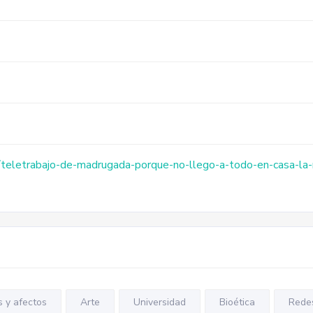
o/teletrabajo-de-madrugada-porque-no-llego-a-todo-en-casa-la
s y afectos
Arte
Universidad
Bioética
Redes