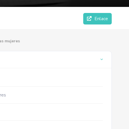
Enlace
as mujeres
res