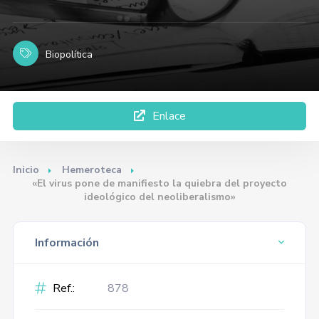
Biopolítica
Enlace
Inicio
Hemeroteca
«El virus pone de manifiesto la quiebra del proyecto
ideológico del neoliberalismo»
Información
Ref.:
878