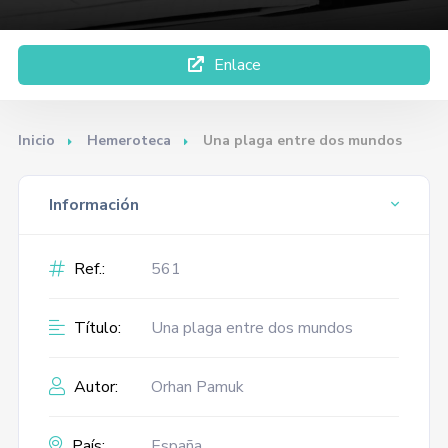
Enlace
Inicio
Hemeroteca
Una plaga entre dos mundos
Información
Ref.:
561
Título:
Una plaga entre dos mundos
Autor:
Orhan Pamuk
País:
España