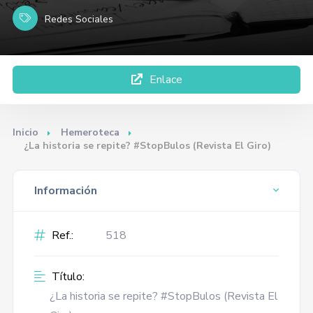
Redes Sociales
Enlace
Inicio
Hemeroteca
¿La historia se repite? #StopBulos (Revista El Giro)
Información
Ref.:
518
Título:
¿La historia se repite? #StopBulos (Revista El