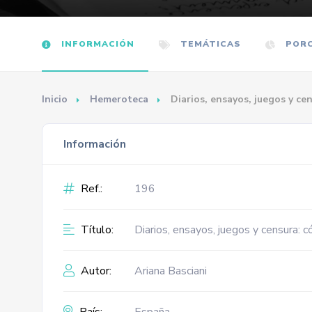
INFORMACIÓN
TEMÁTICAS
PORC
Inicio
Hemeroteca
Diarios, ensayos, juegos y ce
Información
Ref.:
196
Título:
Diarios, ensayos, juegos y censura: c
Autor:
Ariana Basciani