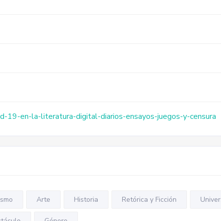
id-19-en-la-literatura-digital-diarios-ensayos-juegos-y-censura
ismo
Arte
Historia
Retórica y Ficción
Univer
ctáculo
Género