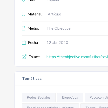
País:
España
Material:
Artículo
Medio:
The Objective
Fecha:
12 abr 2020
Enlace:
https://theobjective.com/further/cov
Temáticas
Redes Sociales
Biopolítica
Poscolonial
Estudios sensoriales y afectos
Teatro y Espe