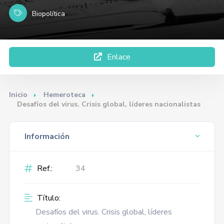
Biopolítica
Enlace
Inicio
Hemeroteca
Desafíos del virus. Crisis global, líderes nacionalistas
Información
Ref.:
34
Título:
Desafíos del virus. Crisis global, líderes