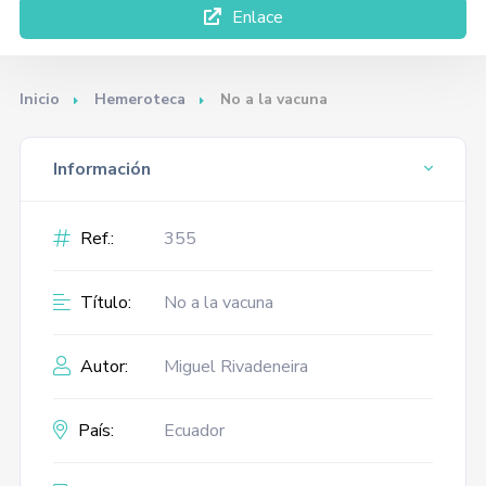
Enlace
Inicio
Hemeroteca
No a la vacuna
Información
Ref.:
355
Título:
No a la vacuna
Autor:
Miguel Rivadeneira
País:
Ecuador