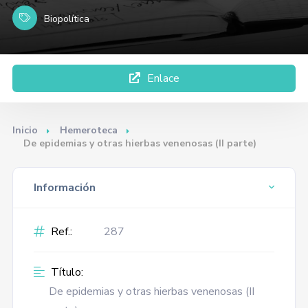
Biopolítica
Enlace
Inicio
Hemeroteca
De epidemias y otras hierbas venenosas (II parte)
Información
Ref.:
287
Título:
De epidemias y otras hierbas venenosas (II