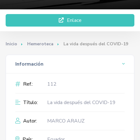
Enlace
Inicio
Hemeroteca
La vida después del COVID-19
Información
Ref.:
112
Título:
La vida después del COVID-19
Autor:
MARCO ARAUZ
País:
Ecuador